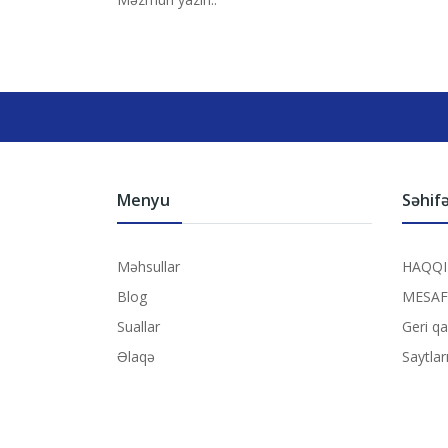
Menyu
Səhifə
Məhsullar
HAQQI
Blog
MESAF
Suallar
Geri q
Əlaqə
Saytlar