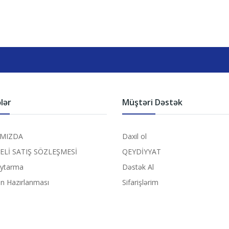
lər
Müştəri Dəstək
MIZDA
Daxil ol
ELİ SATIŞ SÖZLEŞMESİ
QEYDİYYAT
aytarma
Dəstək Al
ın Hazırlanması
Sifarişlərim