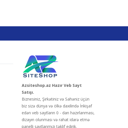
Azsiteshop.az Hazır Veb Sayt
Satışı.
Biznesiniz, Şirkətiniz və Sahəniz üçün
biz sizə dünya və ölkə daxilində İnkişaf
edən veb saytların 0 - dan hazırlanması,
dizayın olunması və rahat idarə etmə
panelli saytlarımızı təklif edirik.