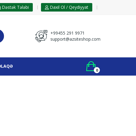
|
|
Dəstək Tələbi
Daxil Ol / Qeydiyyat
+99455 291 9971
support@azsiteshop.com
ƏLAQƏ
0