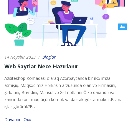
14 Noyabır 2023
Bloglar
/
Web Saytlar Nece Hazırlanır
Azsiteshop Komadası olaraq Azərbaycanda bir ilkə imza
atmışıq. Məqsədimiz Hərkəsin arzusunda olan və Firmasını,
Şirkətini, Brendini, Məhsul və Xidmətlərini Ölkə daxilndə və
xaricində tanıtmaq üçün kömək və dəstək göstərməkdir.Biz nə
işlər görürük?Biz...
Davamını Oxu