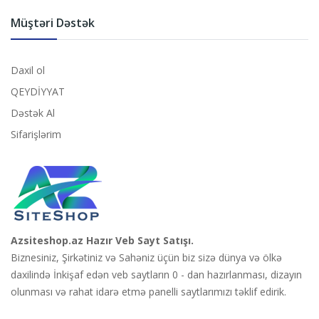
Müştəri Dəstək
Daxil ol
QEYDİYYAT
Dəstək Al
Sifarişlərim
Azsiteshop.az Hazır Veb Sayt Satışı.
Biznesiniz, Şirkətiniz və Sahəniz üçün biz sizə dünya və ölkə
daxilində İnkişaf edən veb saytların 0 - dan hazırlanması, dizayın
olunması və rahat idarə etmə panelli saytlarımızı təklif edirik.