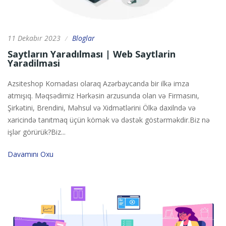
11 Dekabır 2023
Bloglar
/
Saytların Yaradılması | Web Saytlarin
Yaradilmasi
Azsiteshop Komadası olaraq Azərbaycanda bir ilkə imza
atmışıq. Məqsədimiz Hərkəsin arzusunda olan və Firmasını,
Şirkətini, Brendini, Məhsul və Xidmətlərini Ölkə daxilndə və
xaricində tanıtmaq üçün kömək və dəstək göstərməkdir.Biz nə
işlər görürük?Biz...
Davamını Oxu